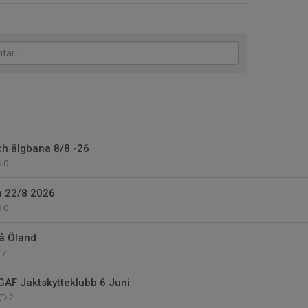
ch älgbana 8/8 -26
0
 22/8 2026
0
på Öland
7
GAF Jaktskytteklubb 6 Juni
2