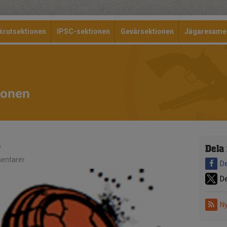
krutsektionen
IPSC-sektionen
Gevärsektionen
Jägarexame
ionen
n
Dela
entarer
De
De
Ny