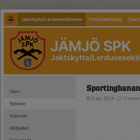
Jaktskytte/Lerduvesektionen
Pistolsektionen
Svart
JÄMJÖ SPK
Jaktskytte/Lerduvesekt
Sportingbana
Hem
8 apr 2024
0 komm
Nyheter
Kalender
Bildgalleri