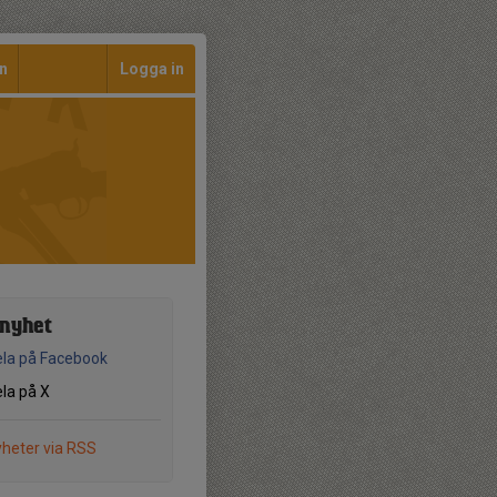
n
Logga in
 nyhet
la på Facebook
la på X
heter via RSS