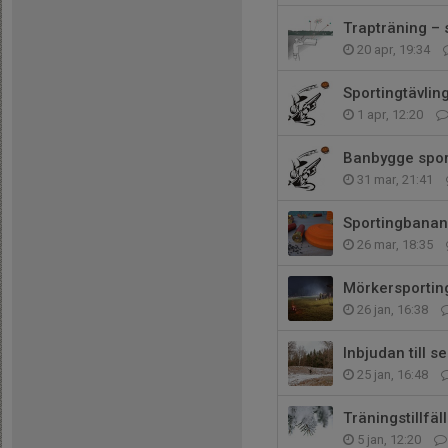
Trapträning – s
20 apr, 19:34
Sportingtävli
1 apr, 12:20
Banbygge spor
31 mar, 21:41
Sportingbanan 
26 mar, 18:35
Mörkersportin
26 jan, 16:38
Inbjudan till s
25 jan, 16:48
Träningstillfä
5 jan, 12:20