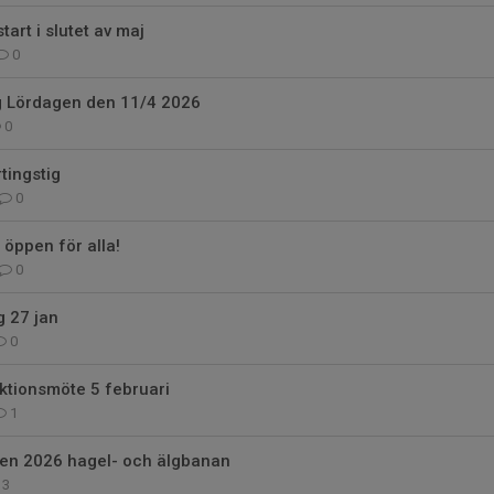
tart i slutet av maj
0
ng Lördagen den 11/4 2026
0
tingstig
0
öppen för alla!
0
g 27 jan
0
ektionsmöte 5 februari
1
llen 2026 hagel- och älgbanan
3