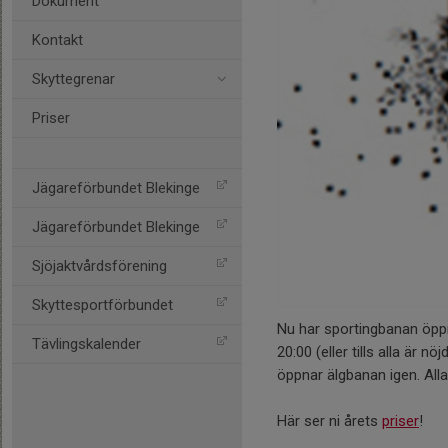
Dokument
Kontakt
Skyttegrenar
Priser
Jägareförbundet Blekinge
Jägareförbundet Blekinge
Sjöjaktvårdsförening
Skyttesportförbundet
Nu har sportingbanan öppn
Tävlingskalender
20:00 (eller tills alla är n
öppnar älgbanan igen. All
Här ser ni årets
priser
!