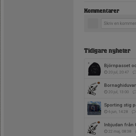
Kommentarer
Tidigare nyheter
Björnpasset o
20 jul, 20:47
Bornaghiduvan
20 jul, 13:00
Sporting stig 
6 jun, 14:28
Inbjudan från 
22 maj, 08:38