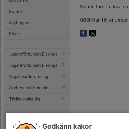
Dokument
Skjutledare för kväll
Kontakt
OBS! Man får ej vistas
Skyttegrenar
Priser
Jägareförbundet Blekinge
Jägareförbundet Blekinge
Sjöjaktvårdsförening
Skyttesportförbundet
Tävlingskalender
Godkänn kakor