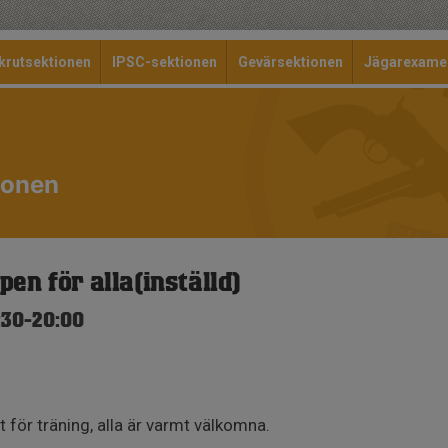
krutsektionen
IPSC-sektionen
Gevärsektionen
Jägarexame
ionen
en för alla(inställd)
:30-20:00
 för träning, alla är varmt välkomna.