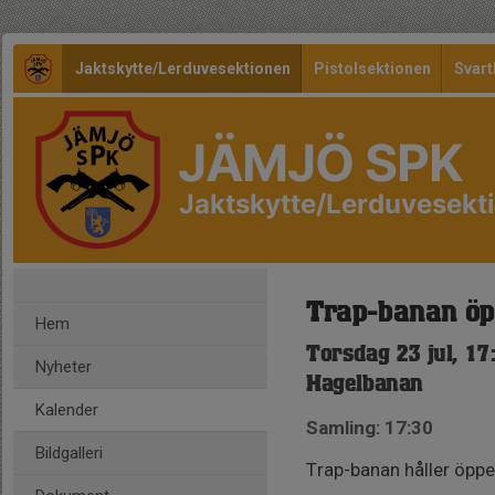
Jaktskytte/Lerduvesektionen
Pistolsektionen
Svart
JÄMJÖ SPK
Jaktskytte/Lerduvesekt
Trap-banan öpp
Hem
Torsdag 23 jul, 17
Nyheter
Hagelbanan
Kalender
Samling: 17:30
Bildgalleri
Trap-banan håller öppet