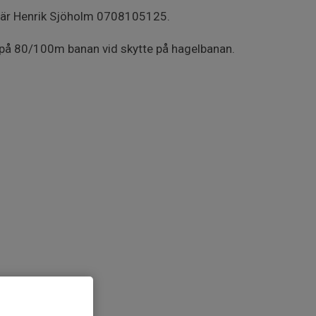
en är Henrik Sjöholm 0708105125.
 på 80/100m banan vid skytte på hagelbanan.