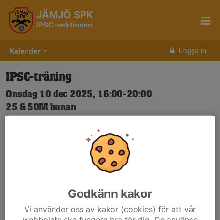
JÄMJÖ SPK
IPSC-sektionen
Logga in
Kalender
IPSC-träning
Onsdag 10 dec 2025, 16:00-20:00
25 & 50M banan
Samling: 16:00
Godkänn kakor
Vi använder oss av kakor (cookies) för att vår
webbplats ska fungera bra för dig. De används